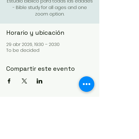
Estudio bíblico para todas las edades
- Bible study for all ages and one
zoom option.
Horario y ubicación
29 abr 2026, 19:30 – 20:30
To be decided
Compartir este evento
IGLESIA CASA DE ORACIÓN
Formulario de contacto
21 Canterbury St.,