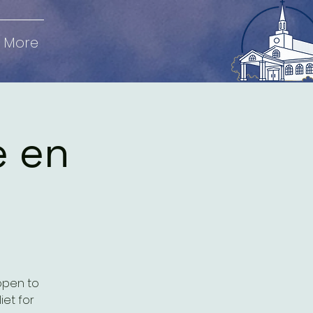
More
e en
 open to
iet for