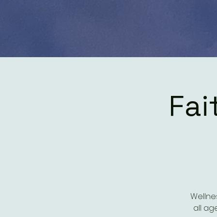
Fai
Wellnes
all ag