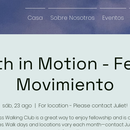
Casa
Sobre Nosotros
Eventos
th in Motion - F
Movimiento
sáb, 23 ago
  |  
For location - Please contact Juliet!
s Walking Club is a great way to enjoy fellowship and is
es. Walk days and locations vary each month—contact Jul