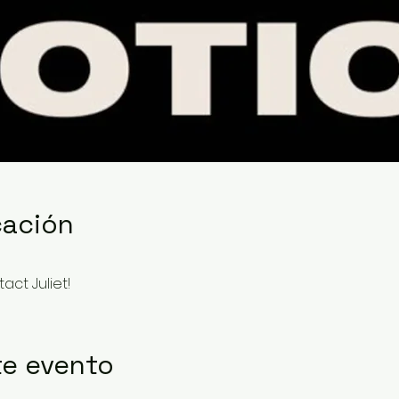
cación
act Juliet!
te evento