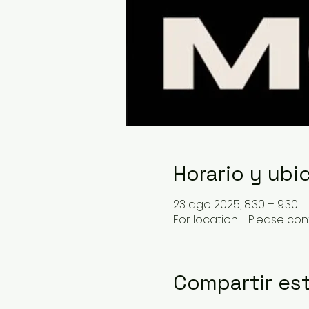
Horario y ubi
23 ago 2025, 8:30 – 9:30
For location - Please cont
Compartir es