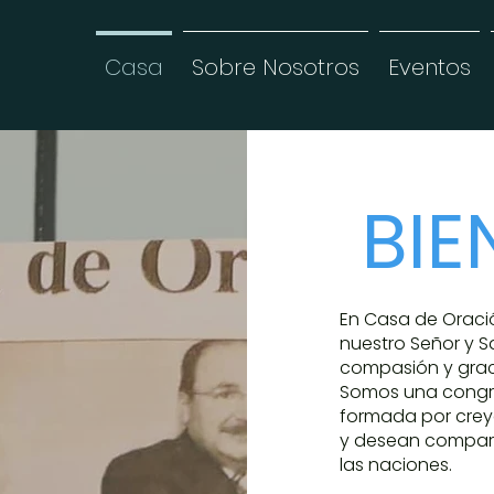
Casa
Sobre Nosotros
Eventos
BI
En Casa de Oración
nuestro Señor y S
compasión y grac
Somos una congreg
formada por cre
y desean compart
las naciones.