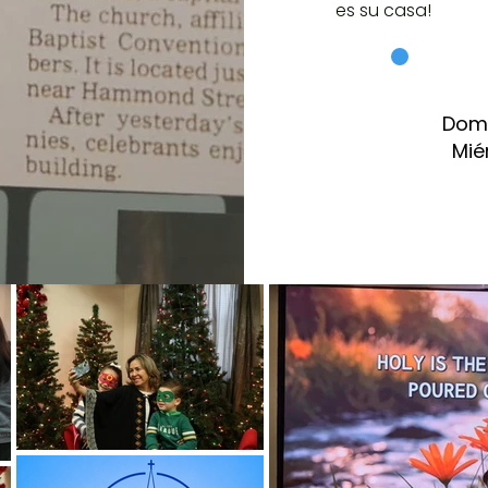
es su casa!
Domi
Mié