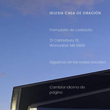
IGLESIA CASA DE ORACIÓN
Formulario de contacto
21 Canterbury St.,
Worcester, MA 01610
Síguenos en las redes sociales
Cambiar idioma de
página