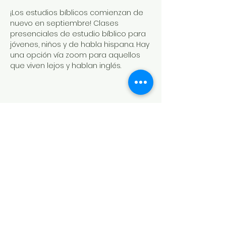
¡Los estudios bíblicos comienzan de 
nuevo en septiembre! Clases 
presenciales de estudio bíblico para 
jóvenes, niños y de habla hispana. Hay 
una opción vía zoom para aquellos 
que viven lejos y hablan inglés.
Share this event
HOUSE OF PRAYER CHURCH
contact@cdo-worcester.com
Contact form