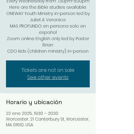
Every Wednesday from 7:30pm-8:30pm
Here are the Bible studies available:
ONEWAY Youth Ministry: in-person led by
Juliet & Veronica
MAS PROFUNDO: en persona solo en
español
Zoom: online English only led by Pastor
Brian
Tickets are not on sale
See other events
Horario y ubicación
22 ene 2025, 19:30 – 20:30
Worcester, 21 Canterbury St, Worcester,
MA 01610, USA