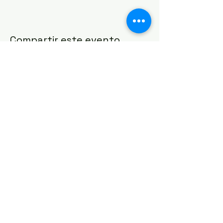
Compartir este evento
IGLESIA CASA DE ORACIÓN
Formulario de contacto
21 Canterbury St.,
Worcester, MA 01610
Síguenos en las redes sociales