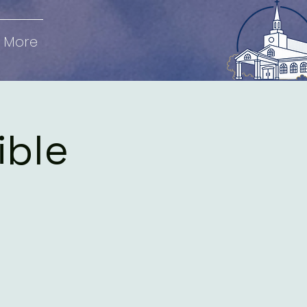
More
ible