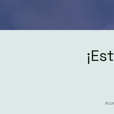
¡Est
Acom