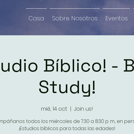
Casa
Sobre Nosotros
Eventos
udio Bíblico! - 
Study!
mié, 14 oct
  |  
Join us!
páñanos todos los miércoles de 7:30 a 8:30 p. m., en per
¡Estudios bíblicos para todas las edades!