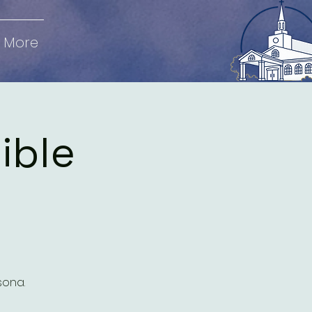
More
Bible
sona.