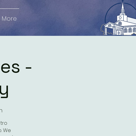
More
es -
y
n
tro
o. We