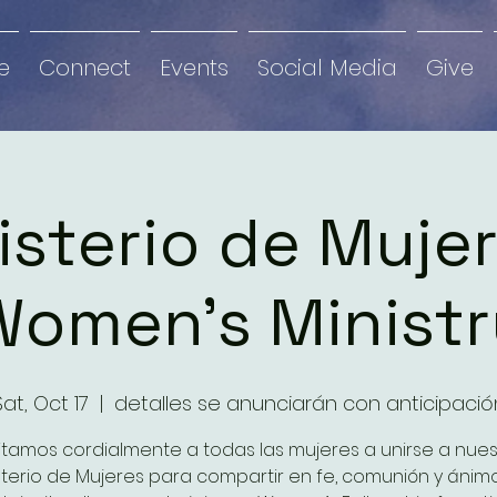
e
Connect
Events
Social Media
Give
isterio de Mujer
Women's Ministr
Sat, Oct 17
  |  
detalles se anunciarán con anticipació
vitamos cordialmente a todas las mujeres a unirse a nues
sterio de Mujeres para compartir en fe, comunión y ánim