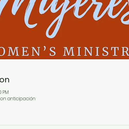
ion
00 PM
on anticipación