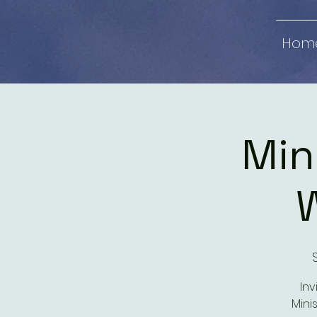
Hom
Min
In
Mini