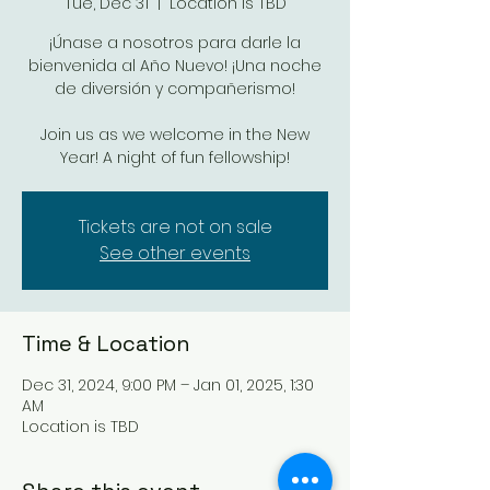
Tue, Dec 31
  |  
Location is TBD
¡Únase a nosotros para darle la
bienvenida al Año Nuevo! ¡Una noche
de diversión y compañerismo!
Join us as we welcome in the New
Year! A night of fun fellowship!
Tickets are not on sale
See other events
Time & Location
Dec 31, 2024, 9:00 PM – Jan 01, 2025, 1:30
AM
Location is TBD