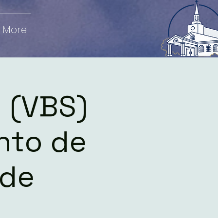
More
l (VBS)
nto de
 de