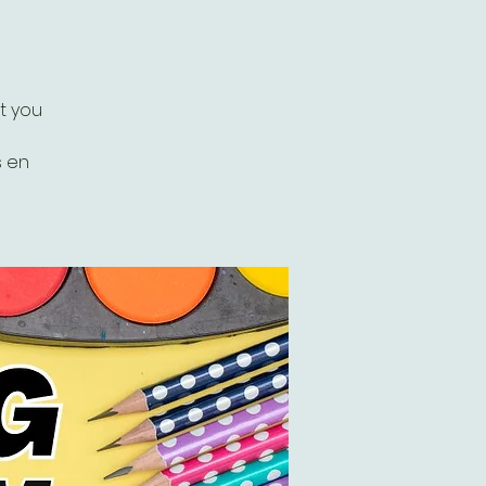
t you
s en