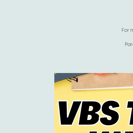
For 
Par