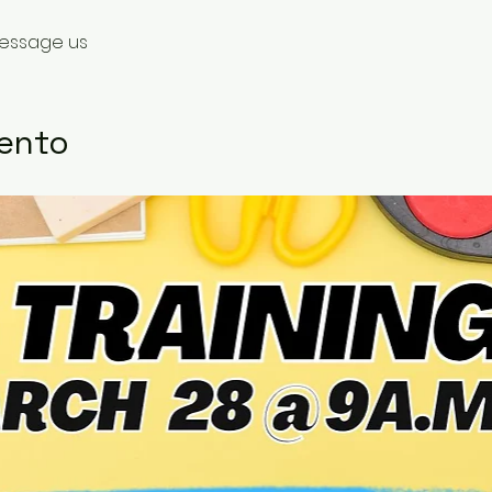
Message us
vento