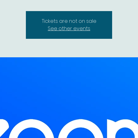
Tickets are not on sale
See other events