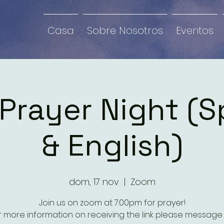
Casa
Sobre Nosotros
Eventos
Prayer Night (S
& English)
dom, 17 nov
  |  
Zoom
Join us on zoom at 7:00pm for prayer!
r more information on receiving the link please message 