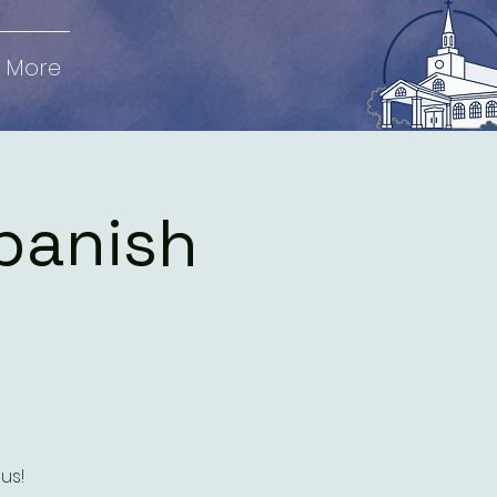
More
panish
us!