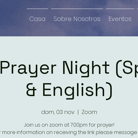
Casa
Sobre Nosotros
Eventos
Prayer Night (S
& English)
dom, 03 nov
  |  
Zoom
Join us on zoom at 7:00pm for prayer!
r more information on receiving the link please message 