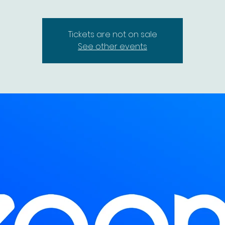
Tickets are not on sale
See other events