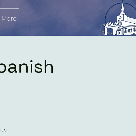
More
panish
us!